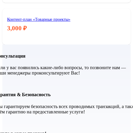
Контент-план «Товарные проекты»
3,000
₽
онсультация
ли у вас появились какие-либо вопросы, то позвоните нам —
ши менеджеры проконсультируют Вас!
арантия & Безопасность
 гарантируем безопасность всех проводимых транзакций, а так
ём гарантию на предоставленные услуги!