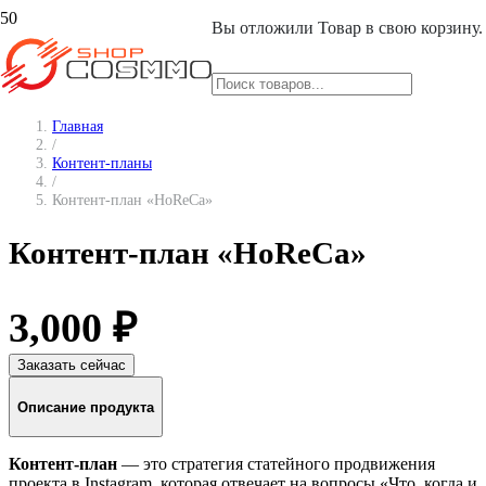
Вы отложили
Товар
в свою корзину.
Главная
/
Контент-планы
/
Контент-план «HoReCa»
Контент-план «HoReCa»
3,000
₽
Заказать сейчас
Описание продукта
Контент-план
— это стратегия статейного продвижения
проекта в Instagram, которая отвечает на вопросы «Что, когда и