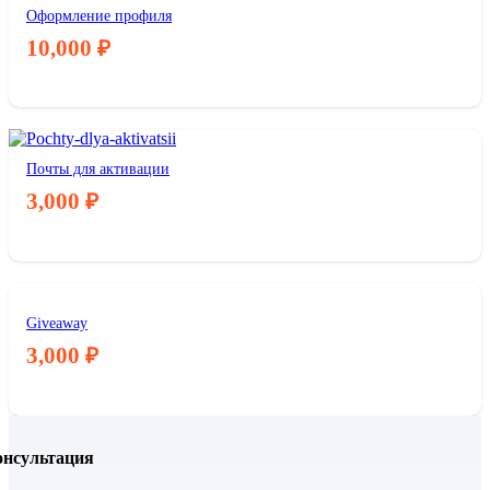
Оформление профиля
10,000
₽
Почты для активации
3,000
₽
Giveaway
3,000
₽
онсультация